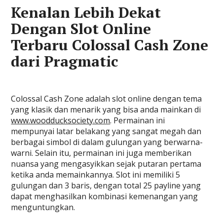
Kenalan Lebih Dekat
Dengan Slot Online
Terbaru Colossal Cash Zone
dari Pragmatic
Colossal Cash Zone adalah slot online dengan tema
yang klasik dan menarik yang bisa anda mainkan di
www.woodducksociety.com
. Permainan ini
mempunyai latar belakang yang sangat megah dan
berbagai simbol di dalam gulungan yang berwarna-
warni. Selain itu, permainan ini juga memberikan
nuansa yang mengasyikkan sejak putaran pertama
ketika anda memainkannya. Slot ini memiliki 5
gulungan dan 3 baris, dengan total 25 payline yang
dapat menghasilkan kombinasi kemenangan yang
menguntungkan.