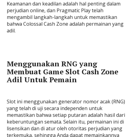
Keamanan dan keadilan adalah hal penting dalam
perjudian online, dan Pragmatic Play telah
mengambil langkah-langkah untuk memastikan
bahwa Colossal Cash Zone adalah permainan yang
adil.
Menggunakan RNG yang
Membuat Game Slot Cash Zone
Adil Untuk Pemain
Slot ini menggunakan generator nomor acak (RNG)
yang telah di uji secara independen untuk
memastikan bahwa setiap putaran adalah hasil dari
keberuntungan semata. Selain itu, permainan ini di
lisensikan dan di atur oleh otoritas perjudian yang
terkemuka, sehingga Anda dapat memainkannya