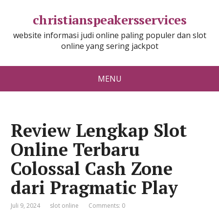
christianspeakersservices
website informasi judi online paling populer dan slot
online yang sering jackpot
MENU
Review Lengkap Slot
Online Terbaru
Colossal Cash Zone
dari Pragmatic Play
Juli 9, 2024
slot online
Comments: 0