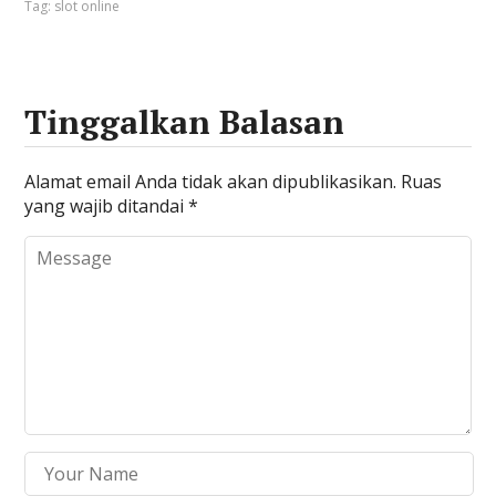
Tag:
slot online
Tinggalkan Balasan
Alamat email Anda tidak akan dipublikasikan.
Ruas
yang wajib ditandai
*