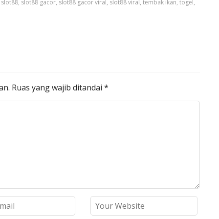
,
slot88
,
slot88 gacor
,
slot88 gacor viral
,
slot88 viral
,
tembak ikan
,
togel
,
an.
Ruas yang wajib ditandai
*