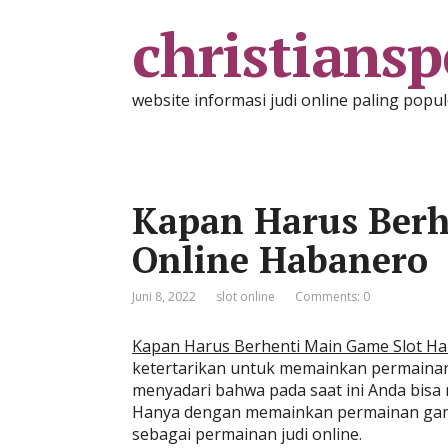
christiansp
website informasi judi online paling popul
Kapan Harus Berh
Online Habanero
Juni 8, 2022
slot online
Comments: 0
Kapan Harus Berhenti Main Game Slot H
ketertarikan untuk memainkan permainan
menyadari bahwa pada saat ini Anda bisa
Hanya dengan memainkan permainan game 
sebagai permainan judi online.