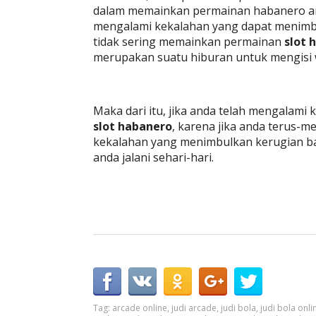
dalam memainkan permainan habanero and
mengalami kekalahan yang dapat menimbu
tidak sering memainkan permainan
slot 
merupakan suatu hiburan untuk mengisi w
Maka dari itu, jika anda telah mengalam
slot habanero
, karena jika anda terus
kekalahan yang menimbulkan kerugian b
anda jalani sehari-hari.
Tag:
arcade online
,
judi arcade
,
judi bola
,
judi bola onli