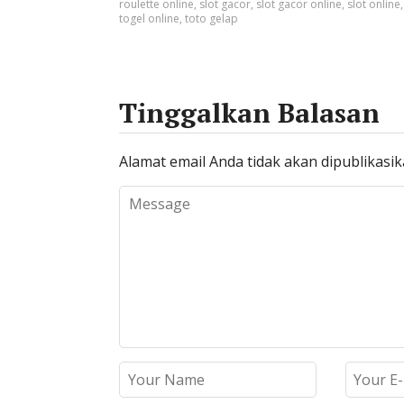
roulette online
,
slot gacor
,
slot gacor online
,
slot online
togel online
,
toto gelap
Tinggalkan Balasan
Alamat email Anda tidak akan dipublikasik