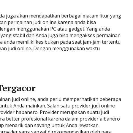
Anda juga akan mendapatkan berbagai macam fitur yang
 permainan judi online karena anda bisa
 dengan menggunakan PC atau gadget. Yang anda
et yang stabil dan Anda juga bisa mengakses permainan
ka anda memiliki kesibukan pada saat jam-jam tertentu
nan judi online. Dengan menggunakan waktu
Tergacor
nan judi online, anda perlu memperhatikan beberapa
untuk Anda mainkan. Salah satu provider judi online
ovider habanero. Provider merupakan suatu judi
ra better profesional karena dalam provider albanero
p menarik dan sayang untuk Anda lewatkan.
rovider yang sangat direkomendasikan oleh para