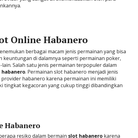
inkannya.
lot Online Habanero
menemukan berbagai macam jenis permainan yang bisa
 keuntungan di dalamnya seperti permainan poker,
in-lain. Salah satu jenis permainan terpopuler dalam
t habanero
. Permainan slot habanero menjadi jenis
m provider habanero karena permainan ini memiliki
i tingkat kegacoran yang cukup tinggi dibandingkan
ne Habanero
eberapa resiko dalam bermain
slot habanero
karena