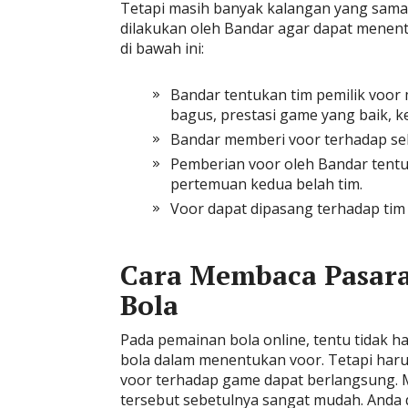
Tetapi masih banyak kalangan yang sama
dilakukan oleh Bandar agar dapat menent
di bawah ini:
Bandar tentukan tim pemilik voo
bagus, prestasi game yang baik, ke
Bandar memberi voor terhadap seb
Pemberian voor oleh Bandar tentu
pertemuan kedua belah tim.
Voor dapat dipasang terhadap tim
Cara Membaca Pasara
Bola
Pada pemainan bola online, tentu tidak 
bola dalam menentukan voor. Tetapi har
voor terhadap game dapat berlangsung.
tersebut sebetulnya sangat mudah. Anda 