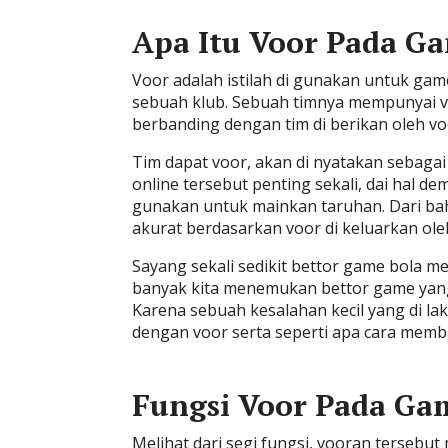
Apa Itu Voor Pada Ga
Voor adalah istilah di gunakan untuk g
sebuah klub. Sebuah timnya mempunyai 
berbanding dengan tim di berikan oleh vo
Tim dapat voor, akan di nyatakan sebagai
online tersebut penting sekali, dai hal 
gunakan untuk mainkan taruhan. Dari bah
akurat berdasarkan voor di keluarkan ole
Sayang sekali sedikit bettor game bola me
banyak kita menemukan bettor game yang
Karena sebuah kesalahan kecil yang di l
dengan voor serta seperti apa cara mem
Fungsi Voor Pada Ga
Melihat dari segi fungsi, vooran tersebu