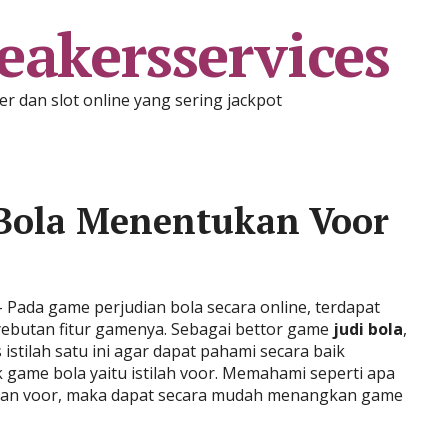
eakersservices
er dan slot online yang sering jackpot
 Bola Menentukan Voor
 Pada game perjudian bola secara online, terdapat
nyebutan fitur gamenya. Sebagai bettor game
judi bola
,
istilah satu ini agar dapat pahami secara baik
 game bola yaitu istilah voor. Memahami seperti apa
kan voor, maka dapat secara mudah menangkan game