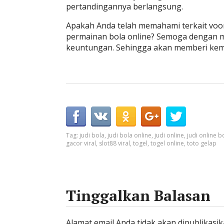
pertandingannya berlangsung.
Apakah Anda telah memahami terkait voo
permainan bola online? Semoga dengan 
keuntungan. Sehingga akan memberi kem
Tag:
judi bola
,
judi bola online
,
judi online
,
judi online b
gacor viral
,
slot88 viral
,
togel
,
togel online
,
toto gelap
Tinggalkan Balasan
Alamat email Anda tidak akan dipublikasik