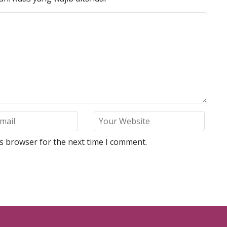
is browser for the next time I comment.