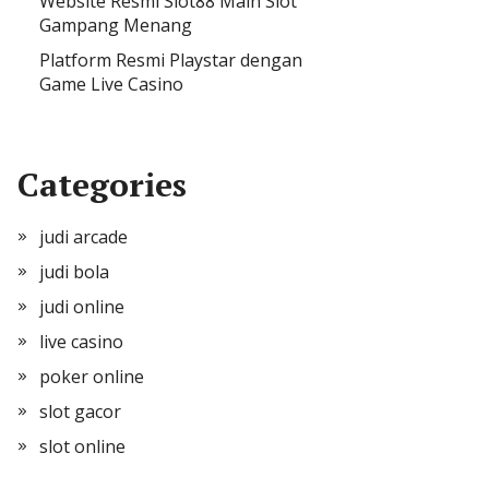
Website Resmi Slot88 Main Slot
Gampang Menang
Platform Resmi Playstar dengan
Game Live Casino
Categories
judi arcade
judi bola
judi online
live casino
poker online
slot gacor
slot online