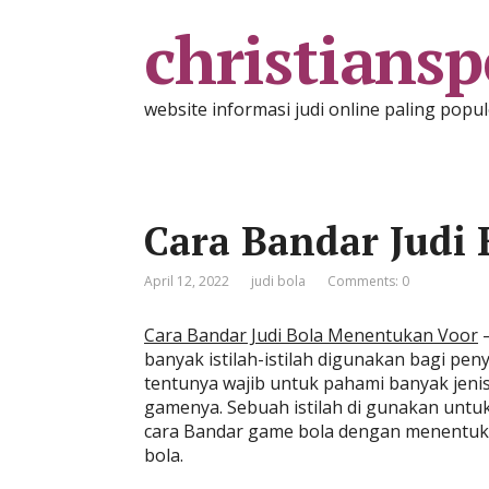
christiansp
website informasi judi online paling popul
Cara Bandar Judi
April 12, 2022
judi bola
Comments: 0
Cara Bandar Judi Bola Menentukan Voor
–
banyak istilah-istilah digunakan bagi pe
tentunya wajib untuk pahami banyak jenis 
gamenya. Sebuah istilah di gunakan untuk
cara Bandar game bola dengan menentu
bola.