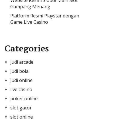
Website Resmi Slot88 Main Slot
Gampang Menang
Platform Resmi Playstar dengan
Game Live Casino
Categories
judi arcade
judi bola
judi online
live casino
poker online
slot gacor
slot online