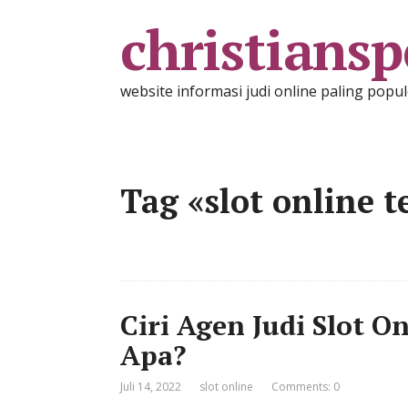
christiansp
website informasi judi online paling popul
Tag «slot online t
Ciri Agen Judi Slot O
Apa?
Juli 14, 2022
slot online
Comments: 0