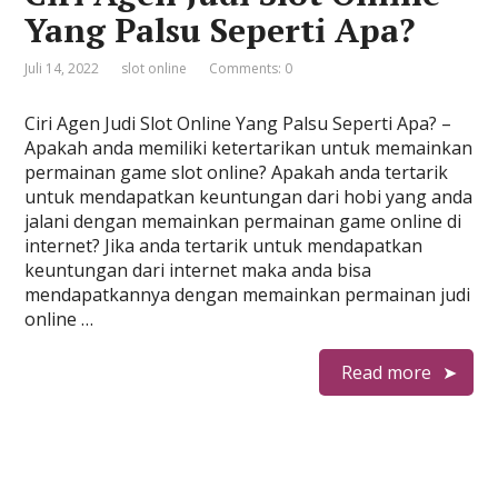
Yang Palsu Seperti Apa?
Juli 14, 2022
slot online
Comments: 0
Ciri Agen Judi Slot Online Yang Palsu Seperti Apa? –
Apakah anda memiliki ketertarikan untuk memainkan
permainan game slot online? Apakah anda tertarik
untuk mendapatkan keuntungan dari hobi yang anda
jalani dengan memainkan permainan game online di
internet? Jika anda tertarik untuk mendapatkan
keuntungan dari internet maka anda bisa
mendapatkannya dengan memainkan permainan judi
online …
Read more